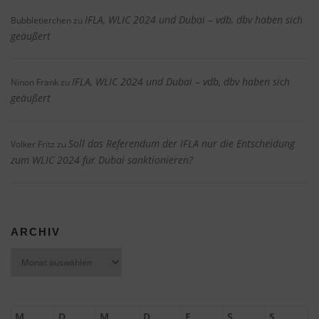
IFLA, WLIC 2024 und Dubai – vdb, dbv haben sich
Bubbletierchen
zu
geäußert
IFLA, WLIC 2024 und Dubai – vdb, dbv haben sich
Ninon Frank
zu
geäußert
Soll das Referendum der IFLA nur die Entscheidung
Volker Fritz
zu
zum WLIC 2024 für Dubai sanktionieren?
ARCHIV
Archiv
M
D
M
D
F
S
S