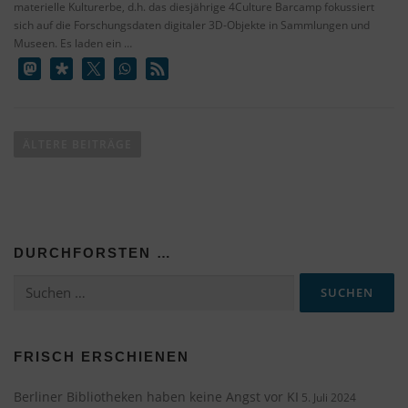
materielle Kulturerbe, d.h. das diesjährige 4Culture Barcamp fokussiert
sich auf die Forschungsdaten digitaler 3D-Objekte in Sammlungen und
Museen. Es laden ein …
B
e
ÄLTERE BEITRÄGE
i
t
r
a
DURCHFORSTEN …
g
s
Suchen
nach:
n
a
v
FRISCH ERSCHIENEN
i
Berliner Bibliotheken haben keine Angst vor KI
5. Juli 2024
g