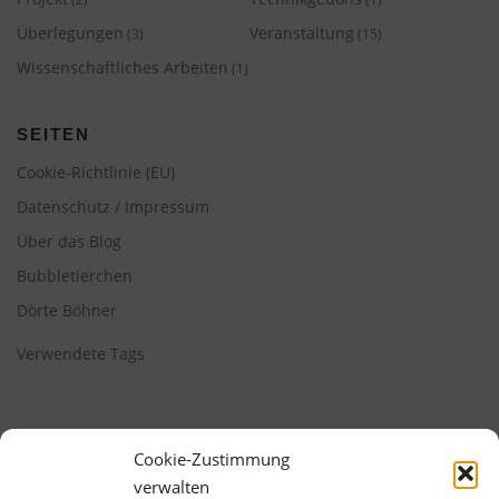
Überlegungen
Veranstaltung
(3)
(15)
Wissenschaftliches Arbeiten
(1)
SEITEN
Cookie-Richtlinie (EU)
Datenschutz / Impressum
Über das Blog
Bubbletierchen
Dörte Böhner
Verwendete Tags
Cookie-Zustimmung
verwalten