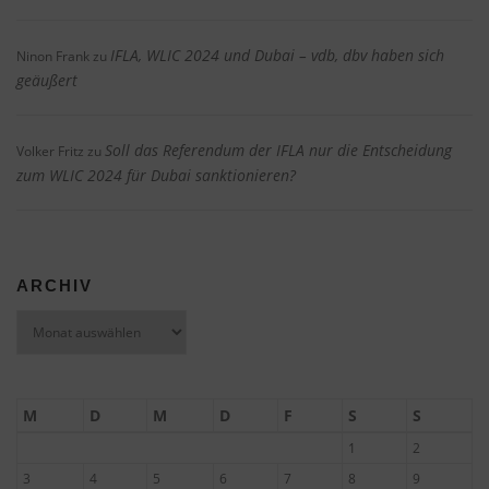
IFLA, WLIC 2024 und Dubai – vdb, dbv haben sich
Ninon Frank
zu
geäußert
Soll das Referendum der IFLA nur die Entscheidung
Volker Fritz
zu
zum WLIC 2024 für Dubai sanktionieren?
ARCHIV
Archiv
M
D
M
D
F
S
S
1
2
3
4
5
6
7
8
9