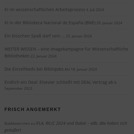
a
KI im wissenschaftlichen Arbeitsprozess
4. Juli 2024
t
i
KI in der Biblioteca Nacional de España (BNE)
29. Januar 2024
o
Ein bisschen Spaß darf sein …
n
23. Januar 2024
WEITER WISSEN – eine Imagekampagne für Wissenschaftliche
Bibliotheken
22. Januar 2024
Die Einzelfeeds bei BiblioJobs.eu
18. Januar 2024
Endlich ein Deal: Elsevier schließt mit DEAL Vertrag ab
6.
September 2023
FRISCH ANGEMERKT
IFLA, WLIC 2024 und Dubai – vdb, dbv haben sich
Bubbletierchen
zu
geäußert