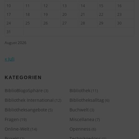
10
11
12
13
14
15
16
17
18
19
20
21
22
23
24
25
26
27
28
29
30
31
August 2026
« Juli
KATEGORIEN
BiblioBlogoSphäre
Bibliothek
(3)
(11)
Bibliothek International
Bibliotheksalltag
(12)
(6)
Bibliotheksangebote
Buchwelt
(5)
(3)
Fragen
Miscellanea
(19)
(7)
Online-Welt
Openness
(14)
(6)
Projekt
Technikgedöns
(2)
(1)