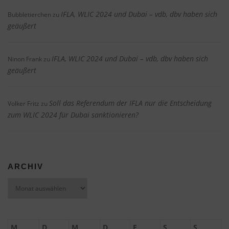
IFLA, WLIC 2024 und Dubai – vdb, dbv haben sich
Bubbletierchen
zu
geäußert
IFLA, WLIC 2024 und Dubai – vdb, dbv haben sich
Ninon Frank
zu
geäußert
Soll das Referendum der IFLA nur die Entscheidung
Volker Fritz
zu
zum WLIC 2024 für Dubai sanktionieren?
ARCHIV
Archiv
M
D
M
D
F
S
S