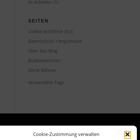
es Arbeiten
(1)
SEITEN
Cookie-Richtlinie (EU)
Datenschutz / Impressum
Über das Blog
Bubbletierchen
Dörte Böhner
Verwendete Tags
Cookie-Zustimmung verwalten
META