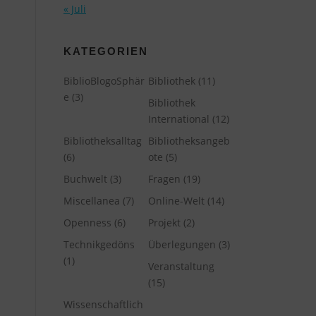
« Juli
KATEGORIEN
BiblioBlogoSphär
Bibliothek
(11)
e
(3)
Bibliothek
International
(12)
Bibliotheksalltag
Bibliotheksangeb
(6)
ote
(5)
Buchwelt
(3)
Fragen
(19)
Miscellanea
(7)
Online-Welt
(14)
Openness
(6)
Projekt
(2)
Technikgedöns
Überlegungen
(3)
(1)
Veranstaltung
(15)
Wissenschaftlich