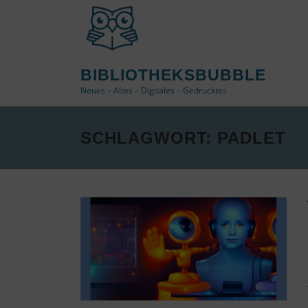
Zum
Inhalt
springen
BIBLIOTHEKSBUBBLE
Neues – Altes – Digitales – Gedrucktes
SCHLAGWORT:
PADLET