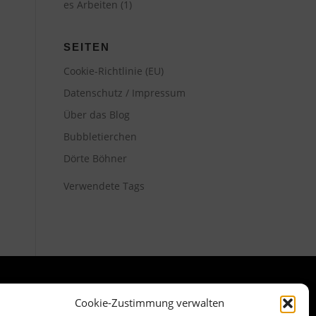
es Arbeiten
(1)
SEITEN
Cookie-Richtlinie (EU)
Datenschutz / Impressum
Über das Blog
Bubbletierchen
Dörte Böhner
Verwendete Tags
Cookie-Zustimmung verwalten
META