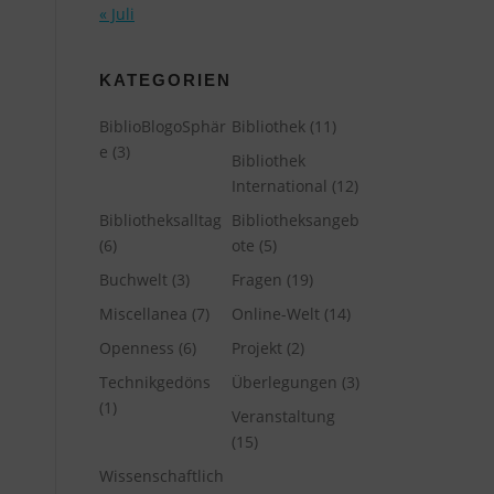
« Juli
KATEGORIEN
BiblioBlogoSphär
Bibliothek
(11)
e
(3)
Bibliothek
International
(12)
Bibliotheksalltag
Bibliotheksangeb
(6)
ote
(5)
Buchwelt
(3)
Fragen
(19)
Miscellanea
(7)
Online-Welt
(14)
Openness
(6)
Projekt
(2)
Technikgedöns
Überlegungen
(3)
(1)
Veranstaltung
(15)
Wissenschaftlich