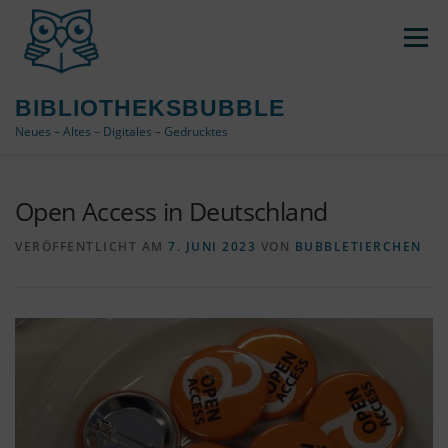
Zum
Inhalt
Menü
springen
BIBLIOTHEKSBUBBLE
Neues – Altes – Digitales – Gedrucktes
DATENSCHUTZ / IMPRESSUM
Open Access in Deutschland
VERÖFFENTLICHT AM
7. JUNI 2023
VON
BUBBLETIERCHEN
COOKIE-RICHTLINIE (EU)
ÜBER DAS BLOG
VERWENDETE TAGS