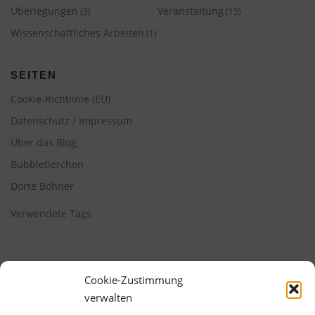
Überlegungen
Veranstaltung
(3)
(15)
Wissenschaftliches Arbeiten
(1)
SEITEN
Cookie-Richtlinie (EU)
Datenschutz / Impressum
Über das Blog
Bubbletierchen
Dörte Böhner
Verwendete Tags
Cookie-Zustimmung
verwalten