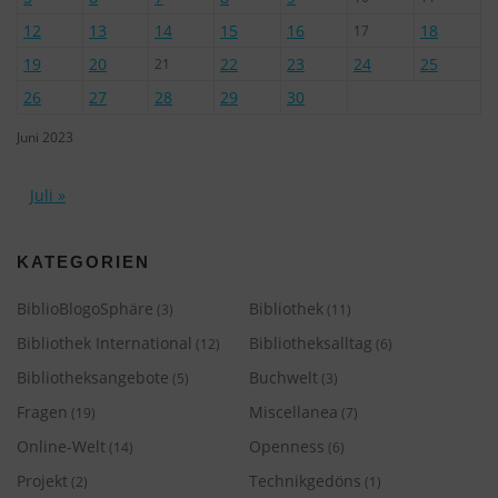
12
13
14
15
16
18
17
19
20
22
23
24
25
21
26
27
28
29
30
Juni 2023
Juli »
KATEGORIEN
BiblioBlogoSphäre
Bibliothek
(3)
(11)
Bibliothek International
Bibliotheksalltag
(12)
(6)
Bibliotheksangebote
Buchwelt
(5)
(3)
Fragen
Miscellanea
(19)
(7)
Online-Welt
Openness
(14)
(6)
Projekt
Technikgedöns
(2)
(1)