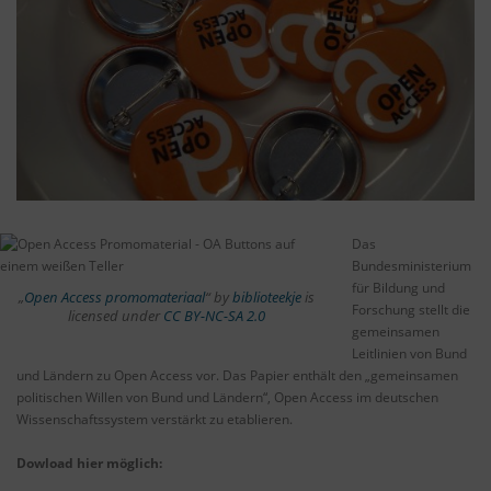
Das
Bundesministerium
für Bildung und
„
Open Access promomateriaal
“ by
biblioteekje
is
Forschung stellt die
licensed under
CC BY-NC-SA 2.0
gemeinsamen
Leitlinien von Bund
und Ländern zu Open Access vor. Das Papier enthält den „gemeinsamen
politischen Willen von Bund und Ländern“, Open Access im deutschen
Wissenschaftssystem verstärkt zu etablieren.
Dowload hier möglich: