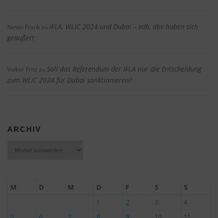
IFLA, WLIC 2024 und Dubai – vdb, dbv haben sich
Ninon Frank
zu
geäußert
Soll das Referendum der IFLA nur die Entscheidung
Volker Fritz
zu
zum WLIC 2024 für Dubai sanktionieren?
ARCHIV
Archiv
M
D
M
D
F
S
S
2
1
3
4
5
6
7
8
9
10
11