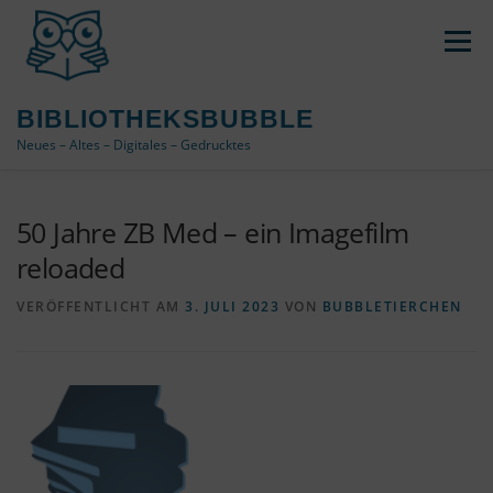
Zum
Inhalt
Menü
springen
BIBLIOTHEKSBUBBLE
Neues – Altes – Digitales – Gedrucktes
DATENSCHUTZ / IMPRESSUM
50 Jahre ZB Med – ein Imagefilm
reloaded
COOKIE-RICHTLINIE (EU)
ÜBER DAS BLOG
VERÖFFENTLICHT AM
3. JULI 2023
VON
BUBBLETIERCHEN
VERWENDETE TAGS