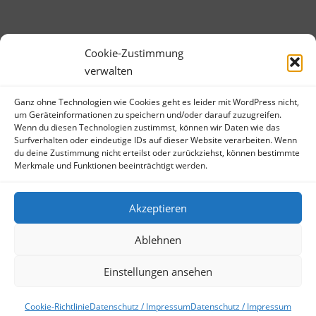
Cookie-Zustimmung
verwalten
Ganz ohne Technologien wie Cookies geht es leider mit WordPress nicht,
META
um Geräteinformationen zu speichern und/oder darauf zuzugreifen.
Wenn du diesen Technologien zustimmst, können wir Daten wie das
Anmelden
Surfverhalten oder eindeutige IDs auf dieser Website verarbeiten. Wenn
du deine Zustimmung nicht erteilst oder zurückziehst, können bestimmte
Eintrags-Feed
Merkmale und Funktionen beeinträchtigt werden.
Kommentar-Feed
WordPress.org
Akzeptieren
Ablehnen
Einstellungen ansehen
Copyright © 2026 Bibliotheksbubble
–
OnePress
Theme von
FameThemes
Cookie-Richtlinie
Datenschutz / Impressum
Datenschutz / Impressum