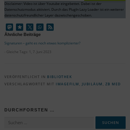
Disclaimer: Video ist über Youtube eingebettet. Dabei ist der
Datenschutzmodus aktiviert. Durch das PlugIn Lazy Loader ist ein weiterer
datenschutzfreundlicher Layer dazwischengeschoben.
Ähnliche Beiträge
Signaturen – geht es noch etwas komplizierter?
- Gleiche Tags: 1, 7. Juni 2023
VERÖFFENTLICHT IN
BIBLIOTHEK
VERSCHLAGWORTET MIT
IMAGEFILM
,
JUBILÄUM
,
ZB MED
DURCHFORSTEN …
Suchen
nach: