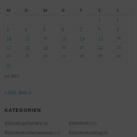
M
D
M
D
F
S
S
1
2
3
4
5
6
7
9
8
10
11
13
14
15
12
16
17
18
19
22
20
21
23
24
25
26
27
28
29
30
31
Juli 2023
« Juni
Aug. »
KATEGORIEN
BiblioBlogoSphäre
Bibliothek
(3)
(11)
Bibliothek International
Bibliotheksalltag
(12)
(6)