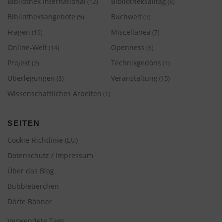
Bibliothek International
Bibliotheksalltag
(12)
(6)
Bibliotheksangebote
Buchwelt
(5)
(3)
Fragen
Miscellanea
(19)
(7)
Online-Welt
Openness
(14)
(6)
Projekt
Technikgedöns
(2)
(1)
Überlegungen
Veranstaltung
(3)
(15)
Wissenschaftliches Arbeiten
(1)
SEITEN
Cookie-Richtlinie (EU)
Datenschutz / Impressum
Über das Blog
Bubbletierchen
Dörte Böhner
Verwendete Tags