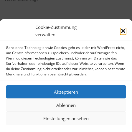
Cookie-Zustimmung
verwalten
Ganz ohne Technologien wie Cookies geht es leider mit WordPress nicht,
META
um Geräteinformationen zu speichern und/oder darauf zuzugreifen.
Wenn du diesen Technologien zustimmst, können wir Daten wie das
Anmelden
Surfverhalten oder eindeutige IDs auf dieser Website verarbeiten. Wenn
du deine Zustimmung nicht erteilst oder zurückziehst, können bestimmte
Eintrags-Feed
Merkmale und Funktionen beeinträchtigt werden.
Kommentar-Feed
WordPress.org
Akzeptieren
Ablehnen
Einstellungen ansehen
Copyright © 2026 Bibliotheksbubble
–
OnePress
Theme von
FameThemes