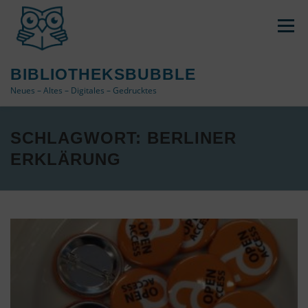
Zum
Inhalt
Menü
springen
BIBLIOTHEKSBUBBLE
Neues – Altes – Digitales – Gedrucktes
DATENSCHUTZ / IMPRESSUM
SCHLAGWORT:
BERLINER
ERKLÄRUNG
COOKIE-RICHTLINIE (EU)
ÜBER DAS BLOG
VERWENDETE TAGS