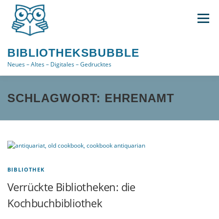
Zum
Inhalt
Menü
springen
BIBLIOTHEKSBUBBLE
Neues – Altes – Digitales – Gedrucktes
DATENSCHUTZ / IMPRESSUM
SCHLAGWORT:
EHRENAMT
COOKIE-RICHTLINIE (EU)
ÜBER DAS BLOG
VERWENDETE TAGS
BIBLIOTHEK
Verrückte Bibliotheken: die
Kochbuchbibliothek