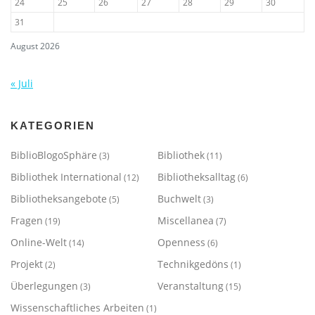
24
25
26
27
28
29
30
31
August 2026
« Juli
KATEGORIEN
BiblioBlogoSphäre
Bibliothek
(3)
(11)
Bibliothek International
Bibliotheksalltag
(12)
(6)
Bibliotheksangebote
Buchwelt
(5)
(3)
Fragen
Miscellanea
(19)
(7)
Online-Welt
Openness
(14)
(6)
Projekt
Technikgedöns
(2)
(1)
Überlegungen
Veranstaltung
(3)
(15)
Wissenschaftliches Arbeiten
(1)