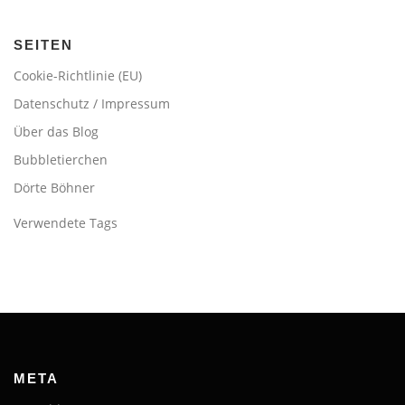
SEITEN
Cookie-Richtlinie (EU)
Datenschutz / Impressum
Über das Blog
Bubbletierchen
Dörte Böhner
Verwendete Tags
META