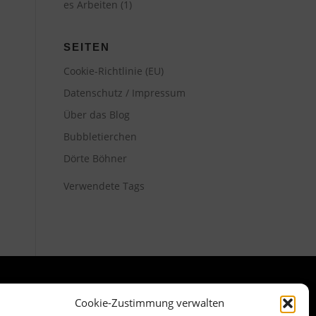
es Arbeiten
(1)
SEITEN
Cookie-Richtlinie (EU)
Datenschutz / Impressum
Über das Blog
Bubbletierchen
Dörte Böhner
Verwendete Tags
Cookie-Zustimmung verwalten
META