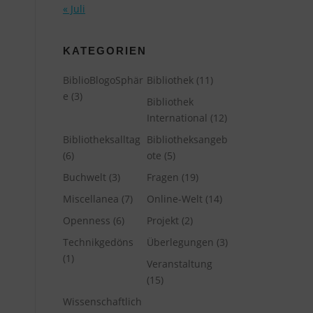
« Juli
KATEGORIEN
BiblioBlogoSphär
Bibliothek
(11)
e
(3)
Bibliothek
International
(12)
Bibliotheksalltag
Bibliotheksangeb
(6)
ote
(5)
Buchwelt
(3)
Fragen
(19)
Miscellanea
(7)
Online-Welt
(14)
Openness
(6)
Projekt
(2)
Technikgedöns
Überlegungen
(3)
(1)
Veranstaltung
(15)
Wissenschaftlich