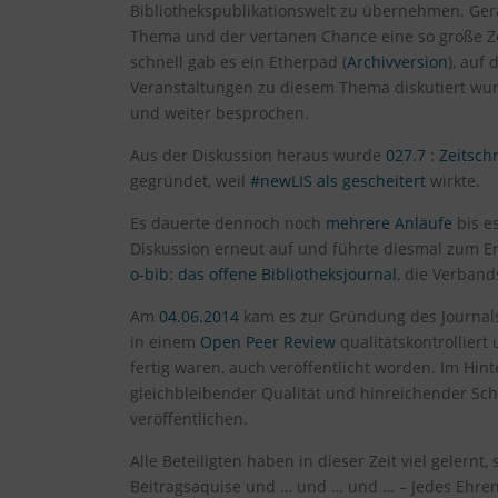
Bibliothekspublikationswelt zu übernehmen. Ge
Thema und der vertanen Chance eine so große Ze
schnell gab es ein Etherpad (
Archivversion
), auf
Veranstaltungen zu diesem Thema diskutiert wu
und weiter besprochen.
Aus der Diskussion heraus wurde
027.7 : Zeitsch
gegründet, weil
#newLIS als gescheitert
wirkte.
Es dauerte dennoch noch
mehrere Anläufe
bis e
Diskussion erneut auf und führte diesmal zum Er
o-bib: das offene Bibliotheksjournal
, die Verban
Am
04.06.2014
kam es zur Gründung des Journals
in einem
Open Peer Review
qualitätskontrollier
fertig waren, auch veröffentlicht worden. Im Hi
gleichbleibender Qualität und hinreichender Sch
veröffentlichen.
Alle Beteiligten haben in dieser Zeit viel gelern
Beitragsaquise und … und … und … – Jedes Ehren