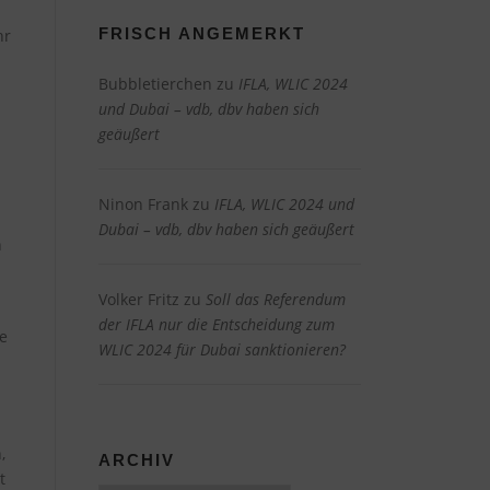
FRISCH ANGEMERKT
hr
Bubbletierchen
zu
IFLA, WLIC 2024
und Dubai – vdb, dbv haben sich
geäußert
Ninon Frank
zu
IFLA, WLIC 2024 und
Dubai – vdb, dbv haben sich geäußert
n
Volker Fritz
zu
Soll das Referendum
der IFLA nur die Entscheidung zum
ie
WLIC 2024 für Dubai sanktionieren?
,
ARCHIV
t