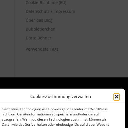
Cookie-Richtlinie (EU)
Datenschutz / Impressum
Über das Blog
Bubbletierchen
Dörte Böhner
Verwendete Tags
Cookie-Zustimmung verwalten
META
Ganz ohne Technologien wie Cookies geht es leider mit WordPress
Anmelden
nicht, um Geräteinformationen zu speichern und/oder darauf
Eintrags-Feed
zuzugreifen. Wenn du diesen Technologien zustimmst, können wir
Daten wie das Surfverhalten oder eindeutige IDs auf dieser Website
Kommentar-Feed