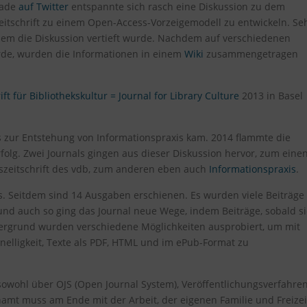
rade
auf Twitter
entspannte sich rasch eine Diskussion zu dem
itschrift zu einem Open-Access-Vorzeigemodell zu entwickeln. Se
 dem die Diskussion vertieft wurde. Nachdem auf verschiedenen
rde, wurden die Informationen in einem
Wiki
zusammengetragen
rift für Bibliothekskultur = Journal for Library Culture
2013 in Basel
s zur Entstehung von Informationspraxis kam. 2014 flammte die
folg. Zwei Journals gingen aus dieser Diskussion hervor, zum eine
dszeitschrift des vdb, zum anderen eben auch
Informationspraxis
.
. Seitdem sind 14 Ausgaben erschienen. Es wurden viele Beiträge
t und auch so ging das Journal neue Wege, indem Beiträge, sobald s
ntergrund wurden verschiedene Möglichkeiten ausprobiert, um mit
nelligkeit, Texte als PDF, HTML und im ePub-Format zu
t, sowohl über OJS (Open Journal System), Veröffentlichungsverfahren
amt muss am Ende mit der Arbeit, der eigenen Familie und Freizei