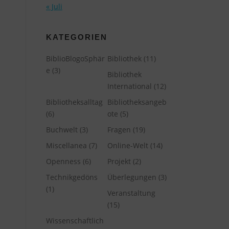
« Juli
KATEGORIEN
BiblioBlogoSphär
Bibliothek
(11)
e
(3)
Bibliothek
International
(12)
Bibliotheksalltag
Bibliotheksangeb
(6)
ote
(5)
Buchwelt
(3)
Fragen
(19)
Miscellanea
(7)
Online-Welt
(14)
Openness
(6)
Projekt
(2)
Technikgedöns
Überlegungen
(3)
(1)
Veranstaltung
(15)
Wissenschaftlich