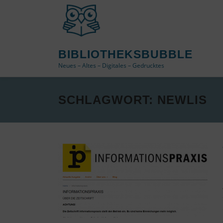
Zum
Inhalt
springen
BIBLIOTHEKSBUBBLE
Neues – Altes – Digitales – Gedrucktes
SCHLAGWORT:
NEWLIS