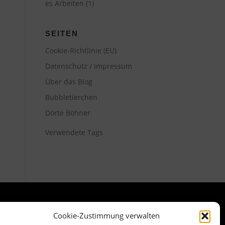
es Arbeiten
(1)
SEITEN
Cookie-Richtlinie (EU)
Datenschutz / Impressum
Über das Blog
Bubbletierchen
Dörte Böhner
Verwendete Tags
Cookie-Zustimmung verwalten
META