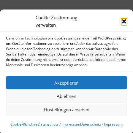
Cookie-Zustimmung
verwalten
Ganz ohne Technologien wie Cookies geht es leider mit WordPress nicht,
META
um Geräteinformationen zu speichern und/oder darauf zuzugreifen.
Wenn du diesen Technologien zustimmst, können wir Daten wie das
Anmelden
Surfverhalten oder eindeutige IDs auf dieser Website verarbeiten. Wenn
du deine Zustimmung nicht erteilst oder zurückziehst, können bestimmte
Eintrags-Feed
Merkmale und Funktionen beeinträchtigt werden.
Kommentar-Feed
WordPress.org
Akzeptieren
Ablehnen
Einstellungen ansehen
Copyright © 2026 Bibliotheksbubble
–
OnePress
Theme von
FameThemes
Cookie-Richtlinie
Datenschutz / Impressum
Datenschutz / Impressum