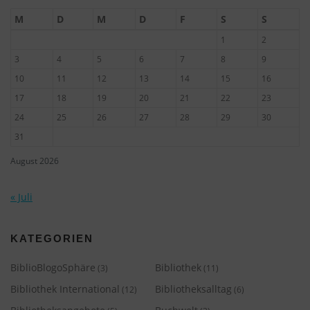
M
D
M
D
F
S
S
1
2
3
4
5
6
7
8
9
10
11
12
13
14
15
16
17
18
19
20
21
22
23
24
25
26
27
28
29
30
31
August 2026
« Juli
KATEGORIEN
BiblioBlogoSphäre
Bibliothek
(3)
(11)
Bibliothek International
Bibliotheksalltag
(12)
(6)