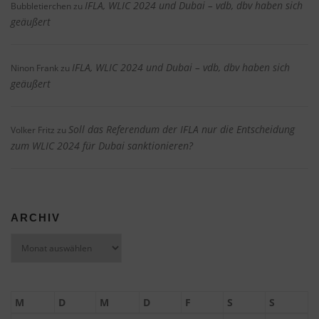
IFLA, WLIC 2024 und Dubai – vdb, dbv haben sich
Bubbletierchen
zu
geäußert
IFLA, WLIC 2024 und Dubai – vdb, dbv haben sich
Ninon Frank
zu
geäußert
Soll das Referendum der IFLA nur die Entscheidung
Volker Fritz
zu
zum WLIC 2024 für Dubai sanktionieren?
ARCHIV
Archiv
M
D
M
D
F
S
S