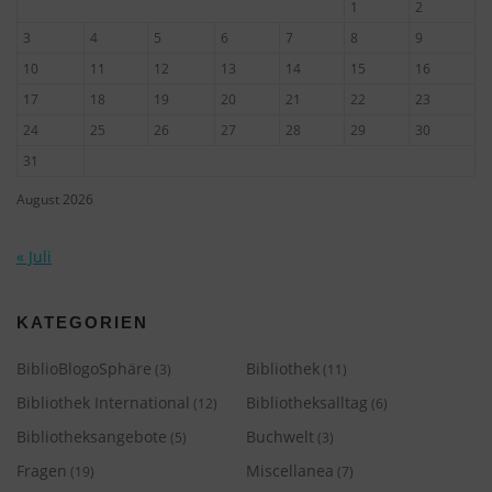
1
2
3
4
5
6
7
8
9
10
11
12
13
14
15
16
17
18
19
20
21
22
23
24
25
26
27
28
29
30
31
August 2026
« Juli
KATEGORIEN
BiblioBlogoSphäre
Bibliothek
(3)
(11)
Bibliothek International
Bibliotheksalltag
(12)
(6)
Bibliotheksangebote
Buchwelt
(5)
(3)
Fragen
Miscellanea
(19)
(7)