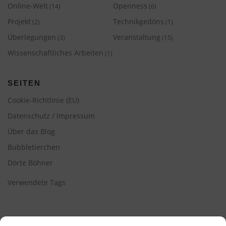
Online-Welt
Openness
(14)
(6)
Projekt
Technikgedöns
(2)
(1)
Überlegungen
Veranstaltung
(3)
(15)
Wissenschaftliches Arbeiten
(1)
SEITEN
Cookie-Richtlinie (EU)
Datenschutz / Impressum
Über das Blog
Bubbletierchen
Dörte Böhner
Verwendete Tags