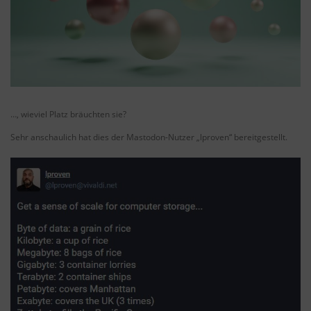
…, wieviel Platz bräuchten sie?
Sehr anschaulich hat dies der Mastodon-Nutzer „lproven“ bereitgestellt.