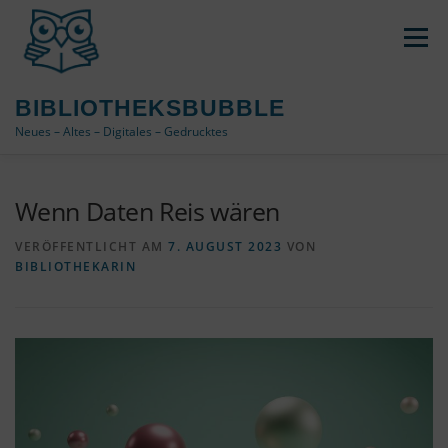
Zum
Inhalt
Menü
springen
BIBLIOTHEKSBUBBLE
Neues – Altes – Digitales – Gedrucktes
DATENSCHUTZ / IMPRESSUM
Wenn Daten Reis wären
VERÖFFENTLICHT AM
7. AUGUST 2023
VON
BIBLIOTHEKARIN
COOKIE-RICHTLINIE (EU)
ÜBER DAS BLOG
VERWENDETE TAGS