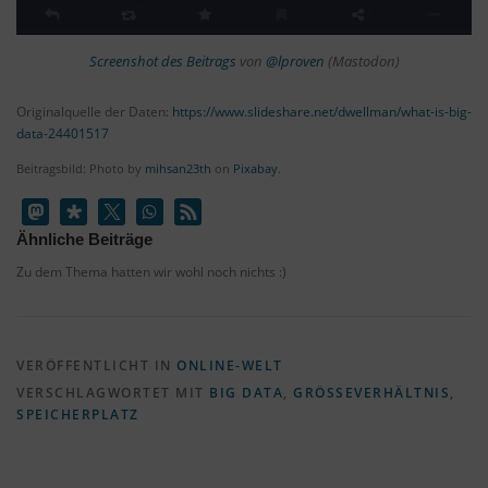
Screenshot des Beitrags
von
@lproven
(Mastodon)
Originalquelle der Daten:
https://www.slideshare.net/dwellman/what-is-big-
data-24401517
Beitragsbild: Photo by
mihsan23th
on
Pixabay
.
Ähnliche Beiträge
Zu dem Thema hatten wir wohl noch nichts :)
VERÖFFENTLICHT IN
ONLINE-WELT
VERSCHLAGWORTET MIT
BIG DATA
,
GRÖSSEVERHÄLTNIS
,
SPEICHERPLATZ