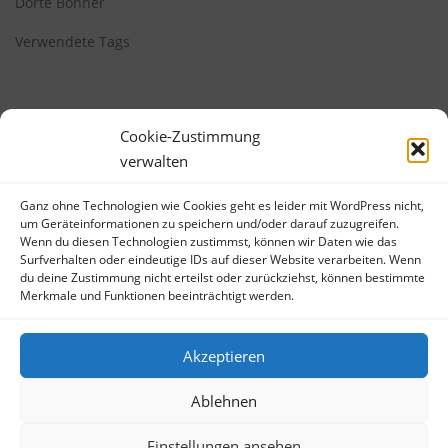
Dörte Böhner
Verwendete Tags
Cookie-Zustimmung
verwalten
Ganz ohne Technologien wie Cookies geht es leider mit WordPress nicht,
META
um Geräteinformationen zu speichern und/oder darauf zuzugreifen.
Wenn du diesen Technologien zustimmst, können wir Daten wie das
Anmelden
Surfverhalten oder eindeutige IDs auf dieser Website verarbeiten. Wenn
du deine Zustimmung nicht erteilst oder zurückziehst, können bestimmte
Eintrags-Feed
Merkmale und Funktionen beeinträchtigt werden.
Kommentar-Feed
WordPress.org
Akzeptieren
Ablehnen
Einstellungen ansehen