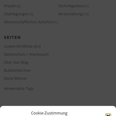
Projekt
Technikgedöns
(2)
(1)
Überlegungen
Veranstaltung
(3)
(15)
Wissenschaftliches Arbeiten
(1)
SEITEN
Cookie-Richtlinie (EU)
Datenschutz / Impressum
Über das Blog
Bubbletierchen
Dörte Böhner
Verwendete Tags
Cookie-Zustimmung