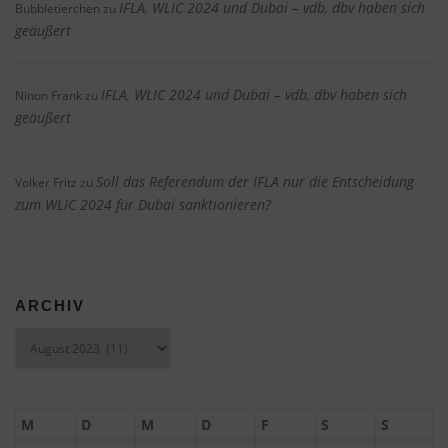
IFLA, WLIC 2024 und Dubai – vdb, dbv haben sich
Bubbletierchen
zu
geäußert
IFLA, WLIC 2024 und Dubai – vdb, dbv haben sich
Ninon Frank
zu
geäußert
Soll das Referendum der IFLA nur die Entscheidung
Volker Fritz
zu
zum WLIC 2024 für Dubai sanktionieren?
ARCHIV
Archiv
M
D
M
D
F
S
S