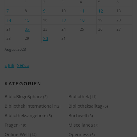
1
2
3
4
5
6
7
9
11
12
8
10
13
14
15
17
18
16
19
20
22
21
23
24
25
26
27
30
28
29
31
August 2023
« Juli
Sep. »
KATEGORIEN
BiblioBlogoSphäre
Bibliothek
(3)
(11)
Bibliothek International
Bibliotheksalltag
(12)
(6)
Bibliotheksangebote
Buchwelt
(5)
(3)
Fragen
Miscellanea
(19)
(7)
Online-Welt
Openness
(14)
(6)