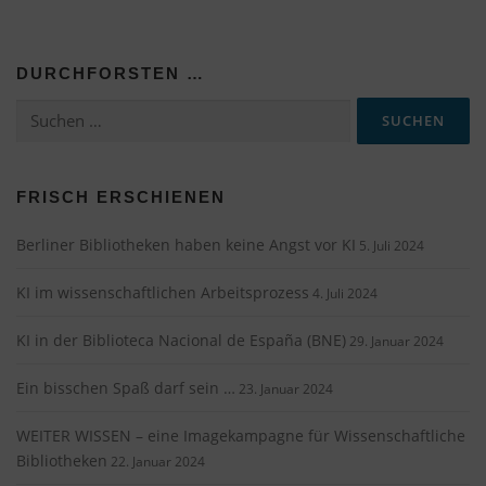
r
a
DURCHFORSTEN …
g
s
Suchen
nach:
n
a
v
FRISCH ERSCHIENEN
i
Berliner Bibliotheken haben keine Angst vor KI
5. Juli 2024
g
a
KI im wissenschaftlichen Arbeitsprozess
4. Juli 2024
t
i
KI in der Biblioteca Nacional de España (BNE)
29. Januar 2024
o
Ein bisschen Spaß darf sein …
n
23. Januar 2024
WEITER WISSEN – eine Imagekampagne für Wissenschaftliche
Bibliotheken
22. Januar 2024