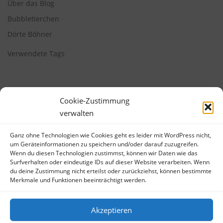
Über das Blog
Bubbletierchen
Dörte Böhner
Verwendete Tags
Cookie-Zustimmung
verwalten
Ganz ohne Technologien wie Cookies geht es leider mit WordPress nicht,
META
um Geräteinformationen zu speichern und/oder darauf zuzugreifen.
Wenn du diesen Technologien zustimmst, können wir Daten wie das
Anmelden
Surfverhalten oder eindeutige IDs auf dieser Website verarbeiten. Wenn
du deine Zustimmung nicht erteilst oder zurückziehst, können bestimmte
Eintrags-Feed
Merkmale und Funktionen beeinträchtigt werden.
Kommentar-Feed
WordPress.org
Akzeptieren