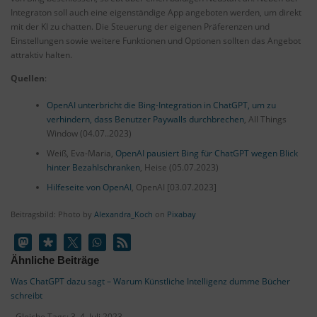
Integraton soll auch eine eigenständige App angeboten werden, um direkt
mit der KI zu chatten. Die Steuerung der eigenen Präferenzen und
Einstellungen sowie weitere Funktionen und Optionen sollten das Angebot
attraktiv halten.
Quellen
:
OpenAI unterbricht die Bing-Integration in ChatGPT, um zu
verhindern, dass Benutzer Paywalls durchbrechen
, All Things
Window (04.07..2023)
Weiß, Eva-Maria,
OpenAI pausiert Bing für ChatGPT wegen Blick
hinter Bezahlschranken
, Heise (05.07.2023)
Hilfeseite von OpenAI
, OpenAI [03.07.2023]
Beitragsbild: Photo by
Alexandra_Koch
on
Pixabay
Ähnliche Beiträge
Was ChatGPT dazu sagt – Warum Künstliche Intelligenz dumme Bücher
schreibt
- Gleiche Tags: 3, 4. Juli 2023