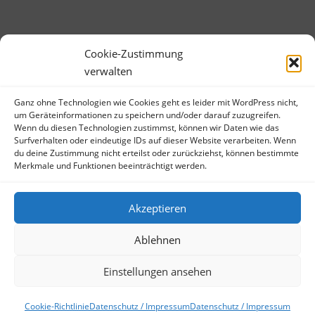
Cookie-Zustimmung
verwalten
Ganz ohne Technologien wie Cookies geht es leider mit WordPress nicht,
META
um Geräteinformationen zu speichern und/oder darauf zuzugreifen.
Wenn du diesen Technologien zustimmst, können wir Daten wie das
Anmelden
Surfverhalten oder eindeutige IDs auf dieser Website verarbeiten. Wenn
Eintrags-Feed
du deine Zustimmung nicht erteilst oder zurückziehst, können bestimmte
Merkmale und Funktionen beeinträchtigt werden.
Kommentar-Feed
WordPress.org
Akzeptieren
Ablehnen
Einstellungen ansehen
Copyright © 2026 Bibliotheksbubble
–
OnePress
Theme von
FameThemes
Cookie-Richtlinie
Datenschutz / Impressum
Datenschutz / Impressum