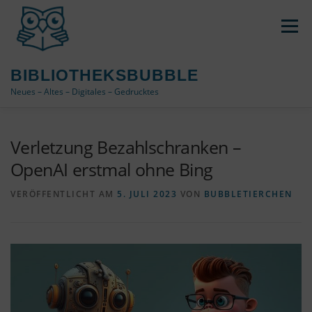
Zum
Inhalt
Menü
springen
BIBLIOTHEKSBUBBLE
Neues – Altes – Digitales – Gedrucktes
DATENSCHUTZ / IMPRESSUM
Verletzung Bezahlschranken –
OpenAI erstmal ohne Bing
COOKIE-RICHTLINIE (EU)
ÜBER DAS BLOG
VERÖFFENTLICHT AM
5. JULI 2023
VON
BUBBLETIERCHEN
VERWENDETE TAGS