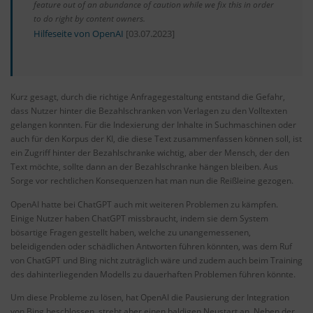
feature out of an abundance of caution while we fix this in order
to do right by content owners.
Hilfeseite von OpenAI
[03.07.2023]
Kurz gesagt, durch die richtige Anfragegestaltung entstand die Gefahr,
dass Nutzer hinter die Bezahlschranken von Verlagen zu den Volltexten
gelangen konnten. Für die Indexierung der Inhalte in Suchmaschinen oder
auch für den Korpus der KI, die diese Text zusammenfassen können soll, ist
ein Zugriff hinter der Bezahlschranke wichtig, aber der Mensch, der den
Text möchte, sollte dann an der Bezahlschranke hängen bleiben. Aus
Sorge vor rechtlichen Konsequenzen hat man nun die Reißleine gezogen.
OpenAI hatte bei ChatGPT auch mit weiteren Problemen zu kämpfen.
Einige Nutzer haben ChatGPT missbraucht, indem sie dem System
bösartige Fragen gestellt haben, welche zu unangemessenen,
beleidigenden oder schädlichen Antworten führen könnten, was dem Ruf
von ChatGPT und Bing nicht zuträglich wäre und zudem auch beim Training
des dahinterliegenden Modells zu dauerhaften Problemen führen könnte.
Um diese Probleme zu lösen, hat OpenAI die Pausierung der Integration
von Bing beschlossen, strebt aber einen baldigen Neustart an. Neben der