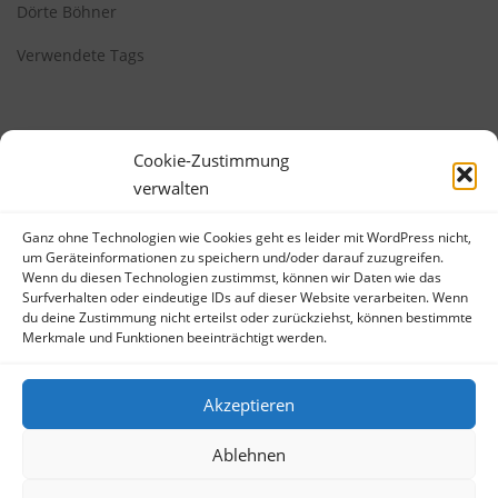
Dörte Böhner
Verwendete Tags
Cookie-Zustimmung
verwalten
Ganz ohne Technologien wie Cookies geht es leider mit WordPress nicht,
META
um Geräteinformationen zu speichern und/oder darauf zuzugreifen.
Wenn du diesen Technologien zustimmst, können wir Daten wie das
Anmelden
Surfverhalten oder eindeutige IDs auf dieser Website verarbeiten. Wenn
du deine Zustimmung nicht erteilst oder zurückziehst, können bestimmte
Eintrags-Feed
Merkmale und Funktionen beeinträchtigt werden.
Kommentar-Feed
WordPress.org
Akzeptieren
Ablehnen