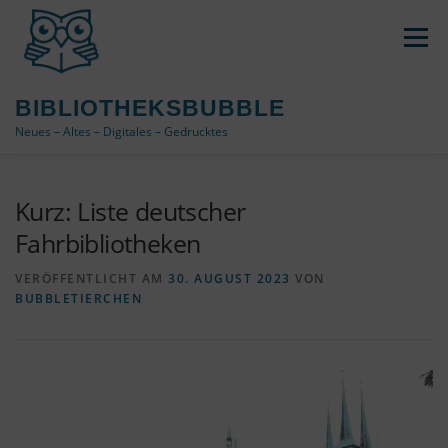
Zum
Inhalt
Menü
springen
BIBLIOTHEKSBUBBLE
Neues – Altes – Digitales – Gedrucktes
DATENSCHUTZ / IMPRESSUM
Kurz: Liste deutscher
Fahrbibliotheken
COOKIE-RICHTLINIE (EU)
ÜBER DAS BLOG
VERÖFFENTLICHT AM
30. AUGUST 2023
VON
BUBBLETIERCHEN
VERWENDETE TAGS