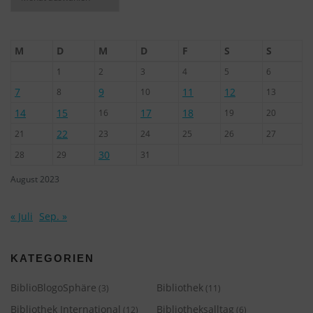
M
D
M
D
F
S
S
1
2
3
4
5
6
7
9
11
12
8
10
13
14
15
17
18
16
19
20
22
21
23
24
25
26
27
30
28
29
31
August 2023
« Juli
Sep. »
KATEGORIEN
BiblioBlogoSphäre
Bibliothek
(3)
(11)
Bibliothek International
Bibliotheksalltag
(12)
(6)